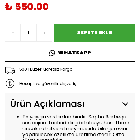
₺ 550.00
SEPETE EKLE
WHATSAPP
500 TL üzeri ücretsiz kargo
Hesaplı ve güvenilir alışveriş
Ürün Açıklaması
En yaygın soslardan biridir. Sopho Barbequ
sos orijinal tarifindeki gibi tütsüyü hissettiren
ancak rahatsız etmeyen, ısıda bile görevini
yapabilecek özellikte üretilmektedir. Orta