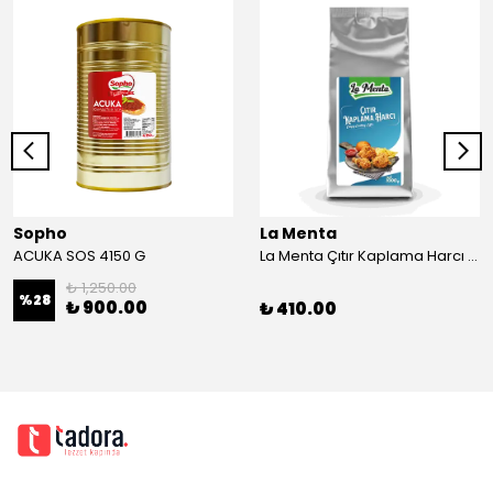
Sopho
La Menta
ACUKA SOS 4150 G
La Menta Çıtır Kaplama Harcı 1000gr
₺ 1,250.00
%
28
₺ 900.00
₺ 410.00