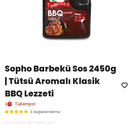
Sopho Barbekü Sos 2450g
| Tütsü Aromalı Klasik
BBQ Lezzeti
Tükeniyor
3 değerlendirme
Ürün Kodu
:
RQ-GDA4-CM07